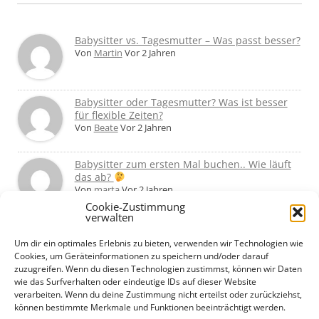
Babysitter vs. Tagesmutter – Was passt besser?
Von
Martin
Vor 2 Jahren
Babysitter oder Tagesmutter? Was ist besser
für flexible Zeiten?
Von
Beate
Vor 2 Jahren
Babysitter zum ersten Mal buchen.. Wie läuft
das ab?
Von
marta
Vor 2 Jahren
Cookie-Zustimmung
verwalten
Ab wann Babysitter allein mit dem Kind
lassen?
Um dir ein optimales Erlebnis zu bieten, verwenden wir Technologien wie
Von
Basti
Vor 2 Jahren
Cookies, um Geräteinformationen zu speichern und/oder darauf
zuzugreifen. Wenn du diesen Technologien zustimmst, können wir Daten
wie das Surfverhalten oder eindeutige IDs auf dieser Website
Babysitter ab 14 – Was haltet ihr davon?
verarbeiten. Wenn du deine Zustimmung nicht erteilst oder zurückziehst,
Von
Horst
Vor 2 Jahren
können bestimmte Merkmale und Funktionen beeinträchtigt werden.