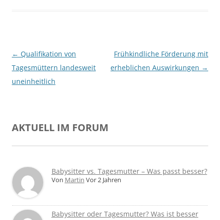
Beitragsnavigation
←
Qualifikation von
Frühkindliche Förderung mit
Tagesmüttern landesweit
erheblichen Auswirkungen
→
uneinheitlich
AKTUELL IM FORUM
Babysitter vs. Tagesmutter – Was passt besser?
Von
Martin
Vor 2 Jahren
Babysitter oder Tagesmutter? Was ist besser