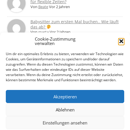
für flexible Zeiten?
Von
Beate
Vor 2 Jahren
Babysitter zum ersten Mal buchen.. Wie läuft
das ab?
Von
marta
Vor 2 Jahren
Cookie-Zustimmung
verwalten
Ab wann Babysitter allein mit dem Kind
lassen?
Um dir ein optimales Erlebnis zu bieten, verwenden wir Technologien wie
Von
Basti
Vor 2 Jahren
Cookies, um Geräteinformationen zu speichern und/oder darauf
zuzugreifen. Wenn du diesen Technologien zustimmst, können wir Daten
wie das Surfverhalten oder eindeutige IDs auf dieser Website
Babysitter ab 14 – Was haltet ihr davon?
verarbeiten. Wenn du deine Zustimmung nicht erteilst oder zurückziehst,
Von
Horst
Vor 2 Jahren
können bestimmte Merkmale und Funktionen beeinträchtigt werden.
Akzeptieren
Ablehnen
Einstellungen ansehen
Datenschutzerklärung
Cookie-Richtlinie (EU)
+ +
Impressum