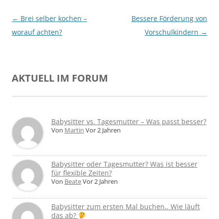
Beitragsnavigation
←
Brei selber kochen –
Bessere Förderung von
worauf achten?
Vorschulkindern
→
AKTUELL IM FORUM
Babysitter vs. Tagesmutter – Was passt besser?
Von
Martin
Vor 2 Jahren
Babysitter oder Tagesmutter? Was ist besser
für flexible Zeiten?
Von
Beate
Vor 2 Jahren
Babysitter zum ersten Mal buchen.. Wie läuft
das ab?