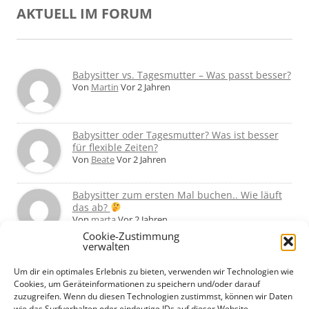
AKTUELL IM FORUM
Babysitter vs. Tagesmutter – Was passt besser?
Von
Martin
Vor 2 Jahren
Babysitter oder Tagesmutter? Was ist besser
für flexible Zeiten?
Von
Beate
Vor 2 Jahren
Babysitter zum ersten Mal buchen.. Wie läuft
das ab?
Von
marta
Vor 2 Jahren
Cookie-Zustimmung
verwalten
Ab wann Babysitter allein mit dem Kind
lassen?
Um dir ein optimales Erlebnis zu bieten, verwenden wir Technologien wie
Von
Basti
Vor 2 Jahren
Cookies, um Geräteinformationen zu speichern und/oder darauf
zuzugreifen. Wenn du diesen Technologien zustimmst, können wir Daten
wie das Surfverhalten oder eindeutige IDs auf dieser Website