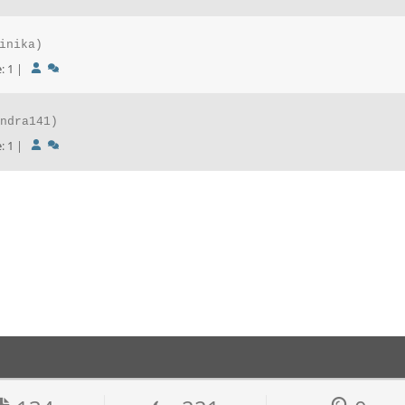
inika)
räge: 1
|
ndra141)
räge: 1
|