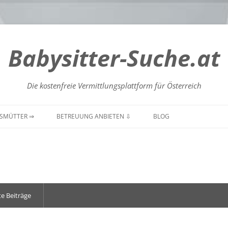
Babysitter-Suche.at
Die kostenfreie Vermittlungsplattform für Österreich
Zum
Inhalt
SMÜTTER ⇒
BETREUUNG ANBIETEN ⇩
BLOG
springen
GENLAND
BURGENLAND
BURGENLAND
NTEN
KÄRNTEN
KÄRNTEN
DERÖSTERREICH
NIEDERÖSTERREICH
NIEDERÖSTERREICH
e Beiträge
RÖSTERREICH
OBERÖSTERREICH
OBERÖSTERREICH
ZBURG
SALZBURG
SALZBURG