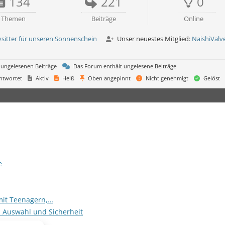
134
221
0
Themen
Beiträge
Online
sitter für unseren Sonnenschein
Unser neuestes Mitglied:
NaishiValv
 ungelesenen Beiträge
Das Forum enthält ungelesene Beiträge
ntwortet
Aktiv
Heiß
Oben angepinnt
Nicht genehmigt
Gelöst
e
mit Teenagern,…
, Auswahl und Sicherheit