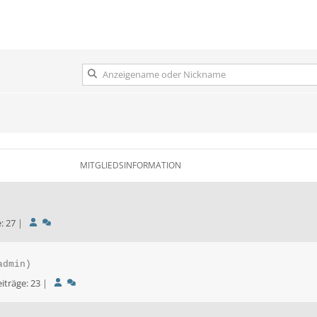
IERMARK
STEIERMARK
STEIERMARK
OL
TIROL
TIROL
ARLBERG
VORARLBERG
VORARLBERG
N
WIEN
WIEN
MITGLIEDSINFORMATION
träge: 27
|
admin)
| Beiträge: 23
|