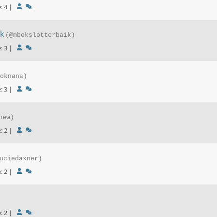
räge: 4
|
k
(@mbokslotterbaik)
räge: 3
|
oknana)
räge: 3
|
new)
räge: 2
|
uciedaxner)
räge: 2
|
räge: 2
|