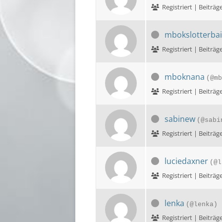
Registriert | Beit
mbokslotterbai
Registriert | Beit
mboknana
(@mb
Registriert | Beit
sabinew
(@sabi
Registriert | Beit
luciedaxner
(@l
Registriert | Beit
lenka
(@lenka)
Registriert | Beit