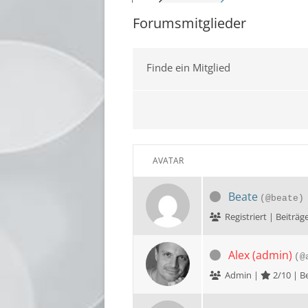
Forumsmitglieder
STE
TIR
Finde ein Mitglied
VOR
WIE
AVATAR
Beate
(@beate)
Registriert | Bei
Alex (admin)
(@
Admin |
2/10 