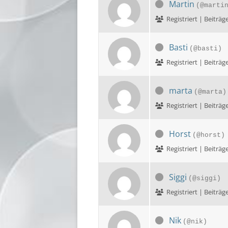
Martin
(@marti
Registriert | Bei
Basti
(@basti)
Registriert | Bei
marta
(@marta)
Registriert | Bei
Horst
(@horst)
Registriert | Bei
Siggi
(@siggi)
Registriert | Beit
Nik
(@nik)