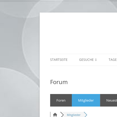
STARTSEITE
GESUCHE ⇩
TAGE
BABYSITTER ⇒
BUR
Forum
KÄR
NIE
Foren
Mitglieder
Neuest
OBE
SAL
Mitglieder