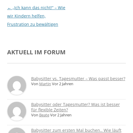
Beitragsnavigation
←
„Ich kann das nicht!“ – Wie
wir Kindern helfen,
Frustration zu bewältigen
AKTUELL IM FORUM
Babysitter vs. Tagesmutter – Was passt besser?
Von
Martin
Vor 2 Jahren
Babysitter oder Tagesmutter? Was ist besser
für flexible Zeiten?
Von
Beate
Vor 2 Jahren
Babysitter zum ersten Mal buchen.. Wie läuft