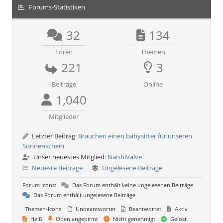
Forums-Statistiken
32
134
Foren
Themen
221
3
Beiträge
Online
1,040
Mitglieder
Letzter Beitrag:
Brauchen einen babysitter für unseren
Sonnenschein
Unser neuestes Mitglied:
NaishiValve
Neueste Beiträge
Ungelesene Beiträge
Forum Icons:
Das Forum enthält keine ungelesenen Beiträge
Das Forum enthält ungelesene Beiträge
Themen-Icons:
Unbeantwortet
Beantwortet
Aktiv
Heiß
Oben angepinnt
Nicht genehmigt
Gelöst