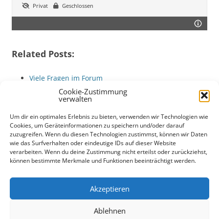
Privat
Geschlossen
Related Posts:
Viele Fragen im Forum
Das Babysitter Forum geht online
Cookie-Zustimmung
verwalten
Was ist Wallstreetbets?
Tipps zur VR
Um dir ein optimales Erlebnis zu bieten, verwenden wir Technologien wie
Babysitter-Forum: Erfahrungen mit Teenagern,…
Cookies, um Geräteinformationen zu speichern und/oder darauf
zuzugreifen. Wenn du diesen Technologien zustimmst, können wir Daten
Babysitter-Forum: Tipps zu Alter, Auswahl und
wie das Surfverhalten oder eindeutige IDs auf dieser Website
Sicherheit
verarbeiten. Wenn du deine Zustimmung nicht erteilst oder zurückziehst,
können bestimmte Merkmale und Funktionen beeinträchtigt werden.
Akzeptieren
Ablehnen