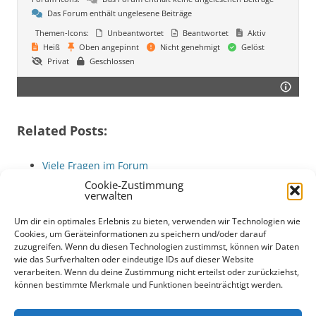
Das Forum enthält ungelesene Beiträge
Themen-Icons:
Unbeantwortet
Beantwortet
Aktiv
Heiß
Oben angepinnt
Nicht genehmigt
Gelöst
Privat
Geschlossen
Related Posts:
Viele Fragen im Forum
Das Babysitter Forum geht online
Cookie-Zustimmung
verwalten
Was ist Wallstreetbets?
Tipps zur VR
Um dir ein optimales Erlebnis zu bieten, verwenden wir Technologien wie
Babysitter-Forum: Erfahrungen mit Teenagern,…
Cookies, um Geräteinformationen zu speichern und/oder darauf
zuzugreifen. Wenn du diesen Technologien zustimmst, können wir Daten
Babysitter-Forum: Tipps zu Alter, Auswahl und
wie das Surfverhalten oder eindeutige IDs auf dieser Website
Sicherheit
verarbeiten. Wenn du deine Zustimmung nicht erteilst oder zurückziehst,
können bestimmte Merkmale und Funktionen beeinträchtigt werden.