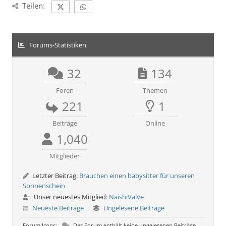
Teilen:
Forums-Statistiken
32
134
Foren
Themen
221
1
Beiträge
Online
1,040
Mitglieder
Letzter Beitrag:
Brauchen einen babysitter für unseren
Sonnenschein
Unser neuestes Mitglied:
NaishiValve
Neueste Beiträge
Ungelesene Beiträge
Forum Icons:
Das Forum enthält keine ungelesenen Beiträge