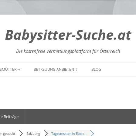
Babysitter-Suche.at
Die kostenfreie Vermittlungsplattform für Österreich
Zum
Inhalt
SMÜTTER ⇒
BETREUUNG ANBIETEN ⇩
BLOG
springen
GENLAND
BURGENLAND
BURGENLAND
NTEN
KÄRNTEN
KÄRNTEN
DERÖSTERREICH
NIEDERÖSTERREICH
NIEDERÖSTERREICH
e Beiträge
RÖSTERREICH
OBERÖSTERREICH
OBERÖSTERREICH
ZBURG
SALZBURG
SALZBURG
er gesucht
Salzburg
Tagesmutter in Eben...