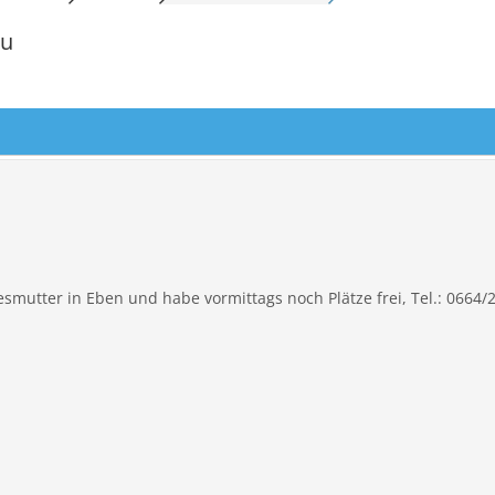
IERMARK
STEIERMARK
STEIERMARK
au
OL
TIROL
TIROL
ARLBERG
VORARLBERG
VORARLBERG
N
WIEN
WIEN
esmutter in Eben und habe vormittags noch Plätze frei, Tel.: 0664