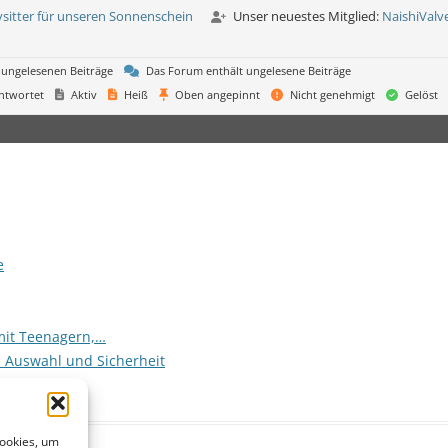
sitter für unseren Sonnenschein
Unser neuestes Mitglied:
NaishiValv
 ungelesenen Beiträge
Das Forum enthält ungelesene Beiträge
ntwortet
Aktiv
Heiß
Oben angepinnt
Nicht genehmigt
Gelöst
e
mit Teenagern,…
, Auswahl und Sicherheit
Cookies, um