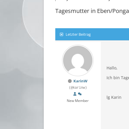
STE
Tagesmutter in Eben/Pong
TIR
VOR
Letzter Beitrag
WIE
Hallo,
Ich bin Tag
KarinW
(@karinw)
lg Karin
New Member