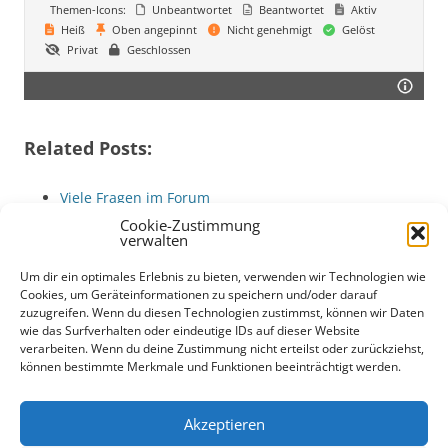
Themen-Icons:
Unbeantwortet
Beantwortet
Aktiv
Heiß
Oben angepinnt
Nicht genehmigt
Gelöst
Privat
Geschlossen
Related Posts:
Viele Fragen im Forum
Das Babysitter Forum geht online
Cookie-Zustimmung
verwalten
Was ist Wallstreetbets?
Tipps zur VR
Um dir ein optimales Erlebnis zu bieten, verwenden wir Technologien wie
Babysitter-Forum: Erfahrungen mit Teenagern,…
Cookies, um Geräteinformationen zu speichern und/oder darauf
zuzugreifen. Wenn du diesen Technologien zustimmst, können wir Daten
Babysitter-Forum: Tipps zu Alter, Auswahl und
wie das Surfverhalten oder eindeutige IDs auf dieser Website
Sicherheit
verarbeiten. Wenn du deine Zustimmung nicht erteilst oder zurückziehst,
können bestimmte Merkmale und Funktionen beeinträchtigt werden.
Akzeptieren