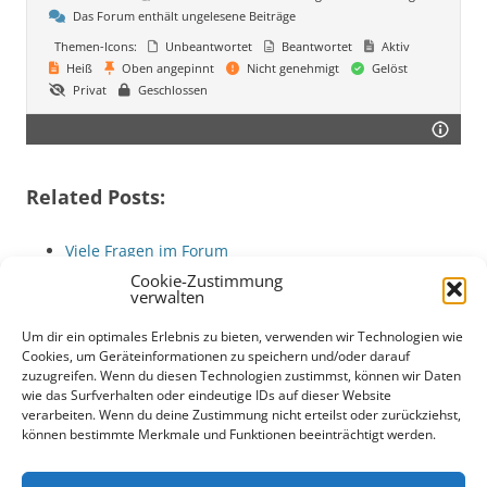
Das Forum enthält ungelesene Beiträge
Themen-Icons:
Unbeantwortet
Beantwortet
Aktiv
Heiß
Oben angepinnt
Nicht genehmigt
Gelöst
Privat
Geschlossen
Related Posts:
Viele Fragen im Forum
Das Babysitter Forum geht online
Cookie-Zustimmung
verwalten
Was ist Wallstreetbets?
Tipps zur VR
Um dir ein optimales Erlebnis zu bieten, verwenden wir Technologien wie
Babysitter-Forum: Erfahrungen mit Teenagern,…
Cookies, um Geräteinformationen zu speichern und/oder darauf
zuzugreifen. Wenn du diesen Technologien zustimmst, können wir Daten
Babysitter-Forum: Tipps zu Alter, Auswahl und
wie das Surfverhalten oder eindeutige IDs auf dieser Website
Sicherheit
verarbeiten. Wenn du deine Zustimmung nicht erteilst oder zurückziehst,
können bestimmte Merkmale und Funktionen beeinträchtigt werden.